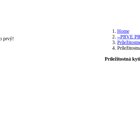
Home
--PRVE P
o prvý!
Príležitostn
Príležitostn
Príležitostná kyt