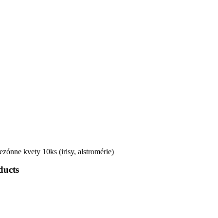
sezónne kvety 10ks (irisy, alstromérie)
ducts