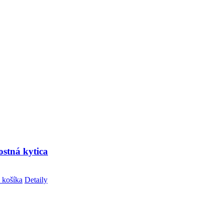
tostná kytica
 košíka
Detaily