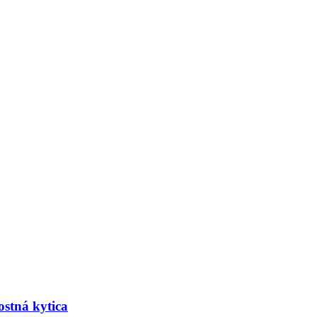
tostná kytica