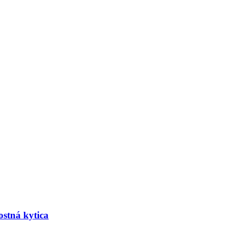
tostná kytica