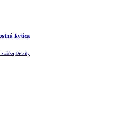
tostná kytica
 košíka
Detaily