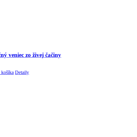
ý veniec zo živej čačiny
 košíka
Detaily