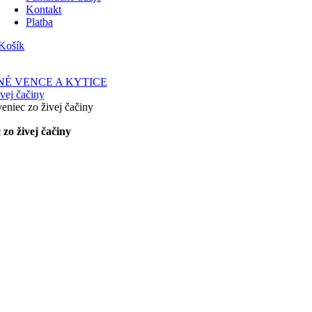
Kontakt
Platba
Košík
É VENCE A KYTICE
vej čačiny
niec zo živej čačiny
zo živej čačiny