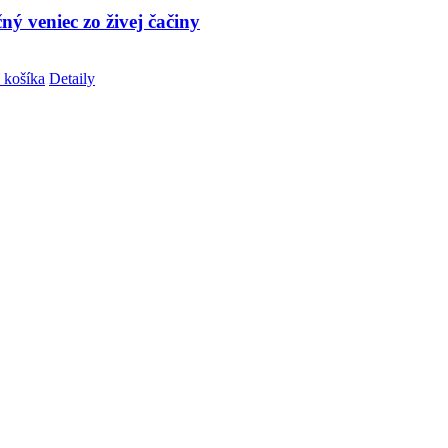
ý veniec zo živej čačiny
 košíka
Detaily