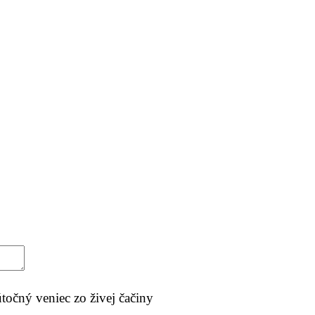
očný veniec zo živej čačiny