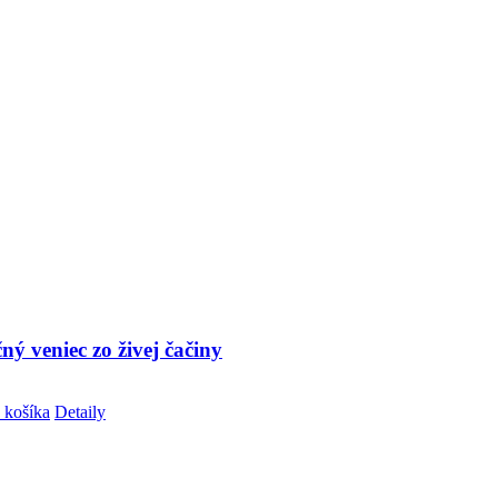
ý veniec zo živej čačiny
 košíka
Detaily