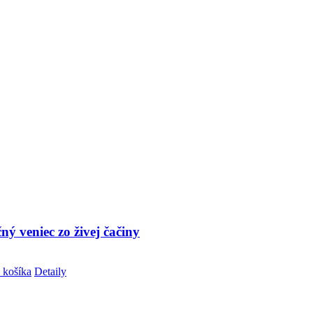
ý veniec zo živej čačiny
 košíka
Detaily