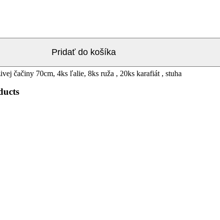
Pridať do košíka
ivej čačiny 70cm, 4ks ľalie, 8ks ruža , 20ks karafiát , stuha
ducts