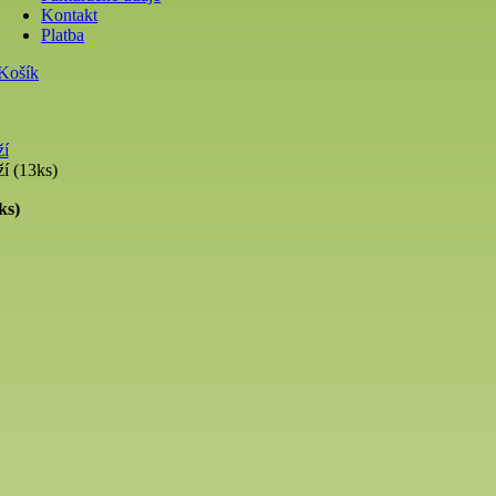
Kontakt
Platba
Košík
ží
ží (13ks)
ks)