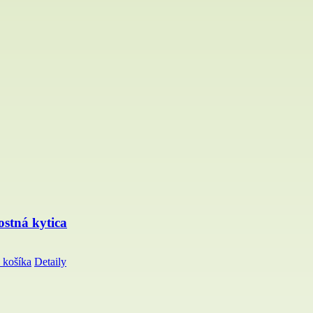
tostná kytica
 košíka
Detaily