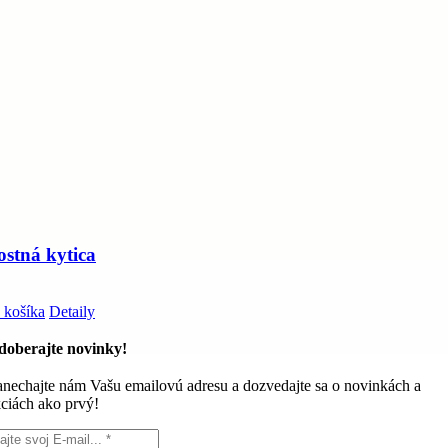
tostná kytica
 košíka
Detaily
doberajte novinky!
nechajte nám Vašu emailovú adresu a dozvedajte sa o novinkách a
ciách ako prvý!