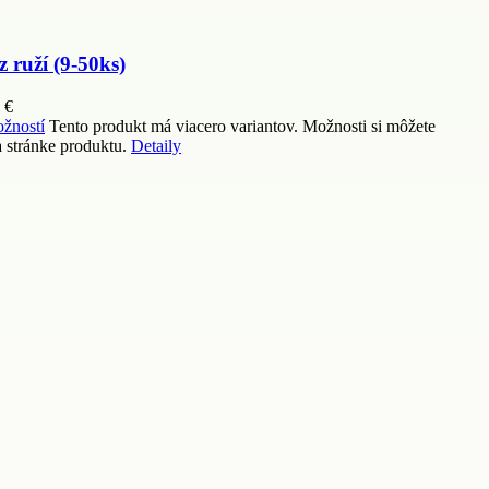
z ruží (9-50ks)
0
€
žností
Tento produkt má viacero variantov. Možnosti si môžete
 stránke produktu.
Detaily