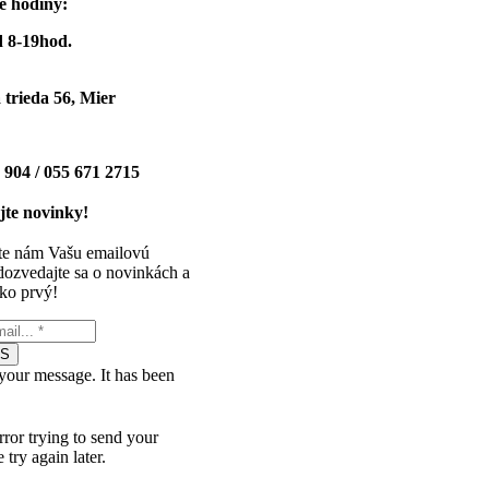
e hodiny:
 8-19hod.
trieda 56, Mier
 904 / 055 671 2715
te novinky!
te nám Vašu emailovú
dozvedajte sa o novinkách a
ko prvý!
ÁS
your message. It has been
ror trying to send your
 try again later.