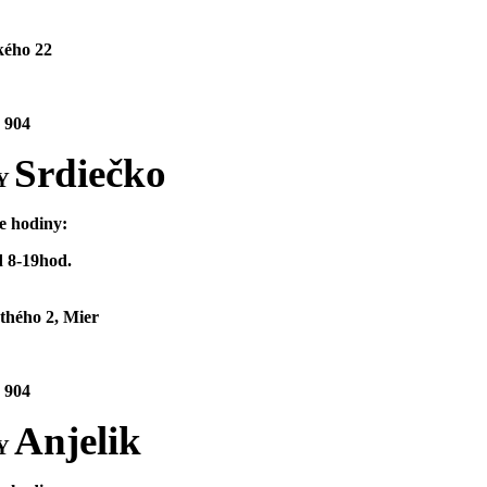
ého 22
 904
Srdiečko
Y
e hodiny:
 8-19hod.
thého 2, Mier
 904
Anjelik
Y