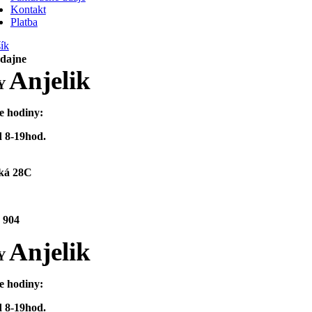
Kontakt
Platba
ík
edajne
Anjelik
Y
e hodiny:
 8-19hod.
ká 28C
 904
Anjelik
Y
e hodiny:
 8-19hod.