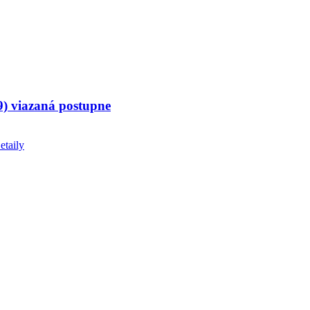
(9) viazaná postupne
etaily