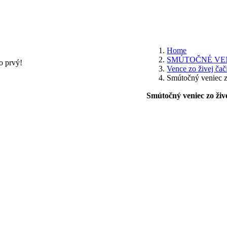
Home
SMÚTOČNÉ VEN
o prvý!
Vence zo živej čač
Smútočný veniec z
Smútočný veniec zo živ