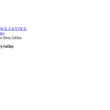
CE A KYTICE
iny
o živej čačiny
ej čačiny