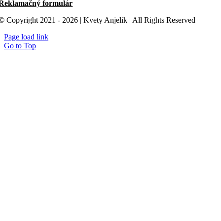
Reklamačný formulár
© Copyright 2021 - 2026 | Kvety Anjelik | All Rights Reserved
Page load link
Go to Top