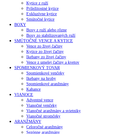
Kytice z ruží
Príležitostné kytice
Exkluzívne kytice
Smútočné kytice
BOXY
Boxy z ruží alebo rôzne
Boxy zo stabilizovaných ruží
SMÚTOČNÉ VENCE A KYTICE
Vence zo živej čačiny
Kytice zo živej čačiny
Ikebany zo živej čačiny
Vence z umelej čačiny a kvetov
SPOMIENKOVÝ TOVAR
Spomienkové venčeky
Ikebany na hroby
Spomienkové aranžmány
Kahance
VIANOCE
Adventné vence
Vianočné venčeky
Vianočné aranžmány a svietniky
Vianočné stromčeky
ARANŽMÁNY
Celoročné aranžmány
Sezónne aranžmány