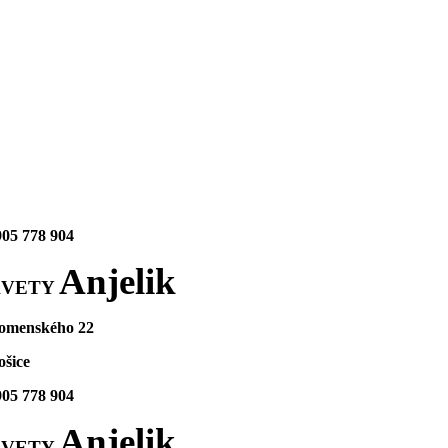
905 778 904
Anjelik
KVETY
omenského 22
ošice
905 778 904
Anjelik
KVETY