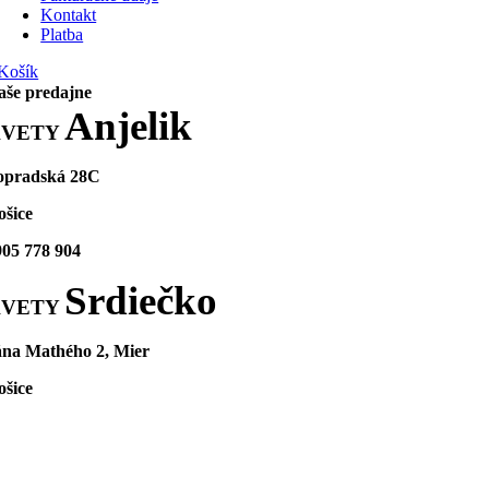
Kontakt
Platba
Košík
aše predajne
Anjelik
KVETY
opradská 28C
ošice
905 778 904
Srdiečko
KVETY
ána Mathého 2, Mier
ošice