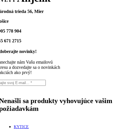
árodná trieda 56, Mier
ošice
905 778 904
55 671 2715
doberajte novinky!
nechajte nám Vašu emailovú
resu a dozvedajte sa o novinkách
akciách ako prvý!
Nenašli sa produkty vyhovujúce vašim
požiadavkám
KYTICE