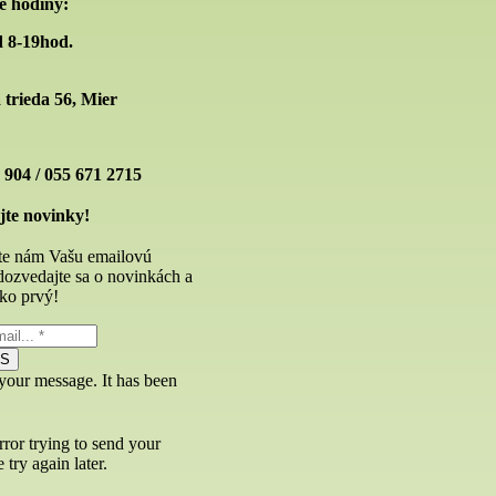
e hodiny:
 8-19hod.
trieda 56, Mier
 904 / 055 671 2715
te novinky!
te nám Vašu emailovú
dozvedajte sa o novinkách a
ko prvý!
ÁS
your message. It has been
ror trying to send your
 try again later.