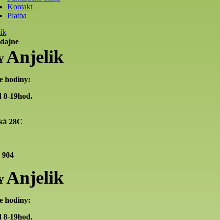
Kontakt
Platba
ík
edajne
Anjelik
Y
e hodiny:
 8-19hod.
ká 28C
 904
Anjelik
Y
e hodiny:
 8-19hod.