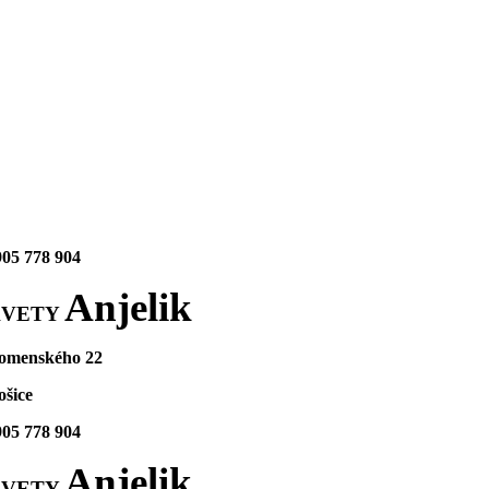
905 778 904
Anjelik
KVETY
omenského 22
ošice
905 778 904
Anjelik
KVETY