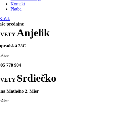
Kontakt
Platba
Košík
aše predajne
Anjelik
KVETY
opradská 28C
ošice
905 778 904
Srdiečko
KVETY
ána Mathého 2, Mier
ošice