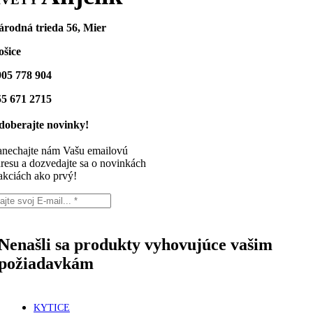
árodná trieda 56, Mier
ošice
905 778 904
55 671 2715
doberajte novinky!
nechajte nám Vašu emailovú
resu a dozvedajte sa o novinkách
akciách ako prvý!
Nenašli sa produkty vyhovujúce vašim
požiadavkám
KYTICE