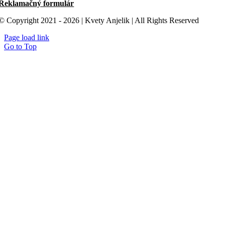
Reklamačný formulár
© Copyright 2021 - 2026 | Kvety Anjelik | All Rights Reserved
Page load link
Go to Top