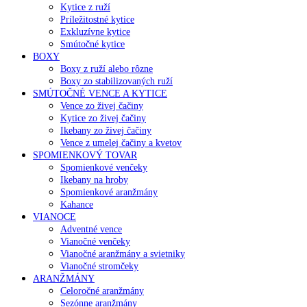
Kytice z ruží
Príležitostné kytice
Exkluzívne kytice
Smútočné kytice
BOXY
Boxy z ruží alebo rôzne
Boxy zo stabilizovaných ruží
SMÚTOČNÉ VENCE A KYTICE
Vence zo živej čačiny
Kytice zo živej čačiny
Ikebany zo živej čačiny
Vence z umelej čačiny a kvetov
SPOMIENKOVÝ TOVAR
Spomienkové venčeky
Ikebany na hroby
Spomienkové aranžmány
Kahance
VIANOCE
Adventné vence
Vianočné venčeky
Vianočné aranžmány a svietniky
Vianočné stromčeky
ARANŽMÁNY
Celoročné aranžmány
Sezónne aranžmány