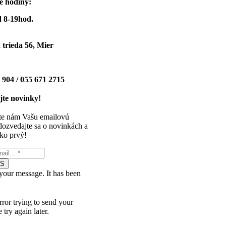
e hodiny:
 8-19hod.
trieda 56, Mier
 904 / 055 671 2715
te novinky!
te nám Vašu emailovú
dozvedajte sa o novinkách a
ko prvý!
ÁS
your message. It has been
ror trying to send your
 try again later.