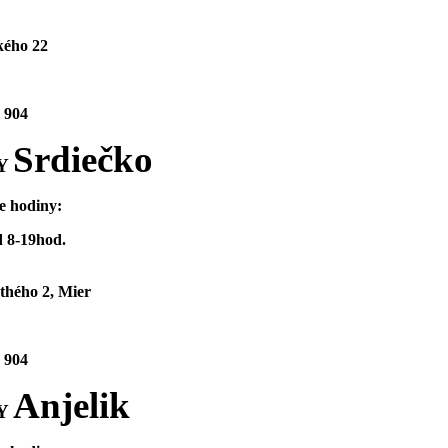
ého 22
 904
Srdiečko
Y
e hodiny:
 8-19hod.
thého 2, Mier
 904
Anjelik
Y