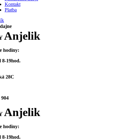
Kontakt
Platba
ík
edajne
Anjelik
Y
e hodiny:
 8-19hod.
ká 28C
 904
Anjelik
Y
e hodiny:
 8-19hod.