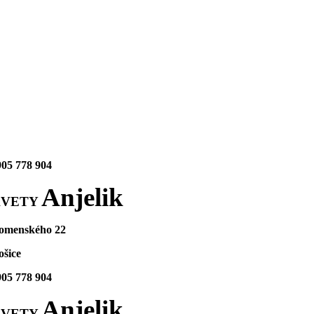
905 778 904
Anjelik
KVETY
omenského 22
ošice
905 778 904
Anjelik
KVETY