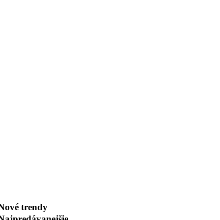
Nové trendy
Najpredávanejšie