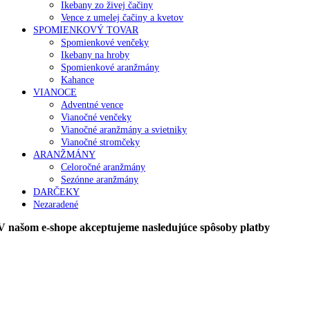
Ikebany zo živej čačiny
Vence z umelej čačiny a kvetov
SPOMIENKOVÝ TOVAR
Spomienkové venčeky
Ikebany na hroby
Spomienkové aranžmány
Kahance
VIANOCE
Adventné vence
Vianočné venčeky
Vianočné aranžmány a svietniky
Vianočné stromčeky
ARANŽMÁNY
Celoročné aranžmány
Sezónne aranžmány
DARČEKY
Nezaradené
V našom e-shope akceptujeme nasledujúce spôsoby platby