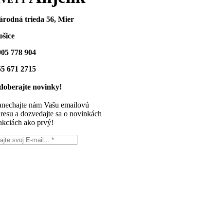
árodná trieda 56, Mier
ošice
905 778 904
55 671 2715
doberajte novinky!
nechajte nám Vašu emailovú
resu a dozvedajte sa o novinkách
akciách ako prvý!