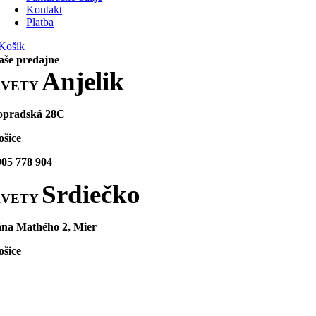
Kontakt
Platba
Košík
aše predajne
Anjelik
KVETY
opradská 28C
ošice
905 778 904
Srdiečko
KVETY
ána Mathého 2, Mier
ošice