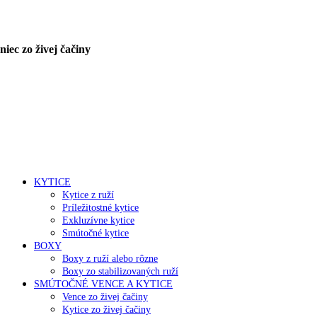
iec zo živej čačiny
KYTICE
Kytice z ruží
Príležitostné kytice
Exkluzívne kytice
Smútočné kytice
BOXY
Boxy z ruží alebo rôzne
Boxy zo stabilizovaných ruží
SMÚTOČNÉ VENCE A KYTICE
Vence zo živej čačiny
Kytice zo živej čačiny